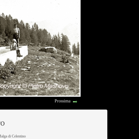
Prossima
TO
alga di Celentino